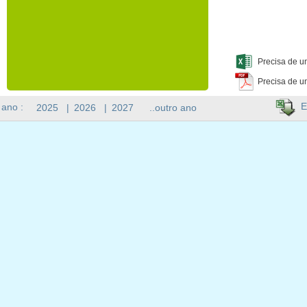
Precisa de u
Precisa de u
E
 ano :
2025
|
2026
|
2027
..outro ano