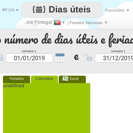
Dias úteis
PT
|
EN
▼
Funcionário
▼
..em Portugal
▼
| Feriados Nacionais
▼
Faça
 número de dias úteis e feria
cada
e
semana 1
semana 1
Feriados
Calendário
Excel
undefined