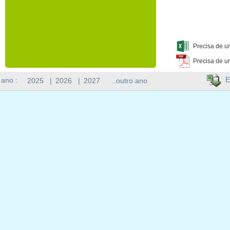
Precisa de u
Precisa de u
E
 ano :
2025
|
2026
|
2027
..outro ano