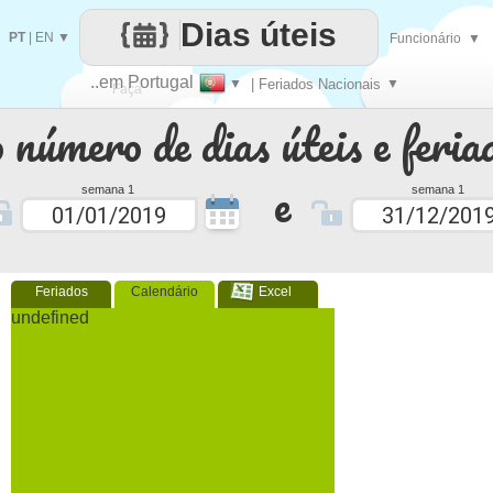
Dias úteis
PT
|
EN
▼
Funcionário
▼
..em Portugal
▼
| Feriados Nacionais
▼
Faça
 número de dias úteis e feria
cada
e
semana 1
semana 1
Feriados
Calendário
Excel
undefined