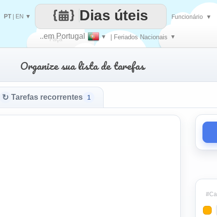
Dias úteis
PT
|
EN
▼
Funcionário
▼
..em Portugal
▼
| Feriados Nacionais
▼
Faça
Organize sua lista de tarefas
cada
↻
Tarefas recorrentes
1
#Cat