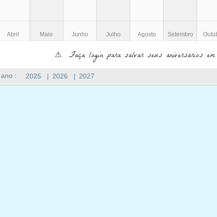
Abril
Maio
Junho
Julho
Agosto
Setembro
Outu
⚠ Faça login para salvar seus aniversários em
 ano :
2025
|
2026
|
2027