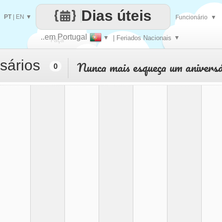
Dias úteis
PT
|
EN
▼
Funcionário
▼
..em Portugal
▼
| Feriados Nacionais
▼
Faça
sários
Nunca mais esqueça um aniversá
0
cada