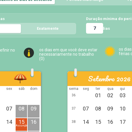
ias
Duração mínima do per
dias
Exatamente
5
os dias
os dias em que você deve estar
efinir no
férias 
necessariamente no trabalho
(
0
)
Setembro 2026
sex
sáb
dom
sema
seg
ter
qua
qui
01
02
03
36
07
08
09
07
08
09
10
37
14
15
16
14
15
16
17
38
Assunção