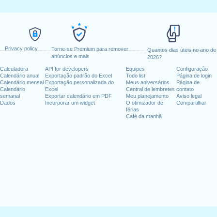
Privacy policy
Torne-se Premium para remover
Quantos dias úteis no ano de
anúncios e mais
2026?
Calculadora
API for developers
Equipes
Configuração
Calendário anual
Exportação padrão do Excel
Todo list
Página de login
Calendário mensal
Exportação personalizada do
Meus aniversários
Página de
Calendário
Excel
Central de lembretes
contato
semanal
Exportar calendário em PDF
Meu planejamento
Aviso legal
Dados
Incorporar um widget
O otimizador de
Compartilhar
férias
Café da manhã