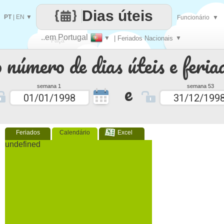
Dias úteis
PT
|
EN
▼
Funcionário
▼
..em Portugal
▼
| Feriados Nacionais
▼
Faça
 número de dias úteis e feria
cada
e
semana 1
semana 53
Feriados
Calendário
Excel
undefined