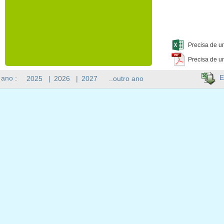
Precisa de u
Precisa de u
E
 ano :
2025
|
2026
|
2027
..outro ano