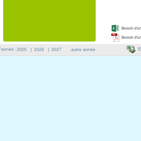
Besoin d'un
Besoin d'un
E
l'année :
2025
|
2026
|
2027
..autre année