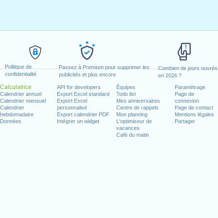
Politique de
Passez à Premium pour supprimer les
Combien de jours ouvrés
confidentialité
publicités et plus encore
en 2026 ?
Calculatrice
API for developers
Équipes
Paramétrage
Calendrier annuel
Export Excel standard
Todo list
Page de
Calendrier mensuel
Export Excel
Mes anniversaires
connexion
Calendrier
personnalisé
Centre de rappels
Page de contact
hebdomadaire
Export calendrier PDF
Mon planning
Mentions légales
Données
Intégrer un widget
L'optimiseur de
Partager
vacances
Café du matin