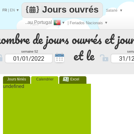
Jours ouvrés
FR
|
EN
▼
Salarié
▼
..au Portugal
▼
| Feriados Nacionais
▼
Faire
nombre de jours ouvrés et jour
que
et le
semaine 52
sema
Jours fériés
Calendrier
Excel
undefined