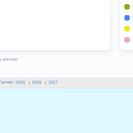
s prioriser
l'année :
2025
|
2026
|
2027