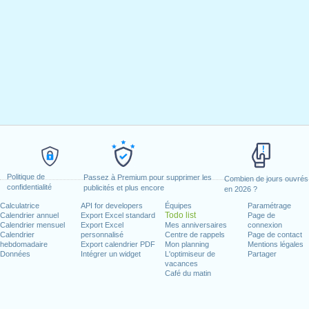
Politique de
Passez à Premium pour supprimer les
Combien de jours ouvrés
confidentialité
publicités et plus encore
en 2026 ?
Calculatrice
API for developers
Équipes
Paramétrage
Todo list
Calendrier annuel
Export Excel standard
Page de
Calendrier mensuel
Export Excel
Mes anniversaires
connexion
Calendrier
personnalisé
Centre de rappels
Page de contact
hebdomadaire
Export calendrier PDF
Mon planning
Mentions légales
Données
Intégrer un widget
L'optimiseur de
Partager
vacances
Café du matin