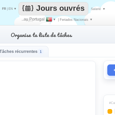
Jours ouvrés
FR
|
EN
▼
Salarié
▼
..au Portugal
▼
| Feriados Nacionais
▼
Faire
Organise ta liste de tâches
que
Tâches récurrentes
1
#Cat