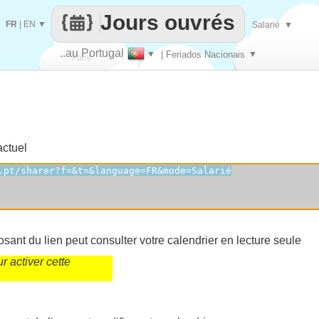
Jours ouvrés
FR
|
EN
▼
Salarié
▼
..au Portugal
▼
| Feriados Nacionais
▼
Faire
que
actuel
sant du lien peut consulter votre calendrier en lecture seule
 activer cette