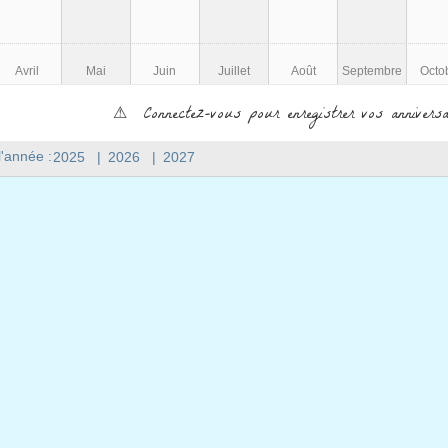
Avril
Mai
Juin
Juillet
Août
Septembre
Octo
⚠ Connectez-vous pour enregistrer vos anniversa
l'année :
2025
|
2026
|
2027