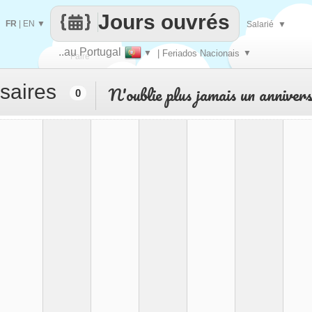
Jours ouvrés
FR
|
EN
▼
Salarié
▼
..au Portugal
▼
| Feriados Nacionais
▼
Faire
saires
N'oublie plus jamais un anniver
0
que