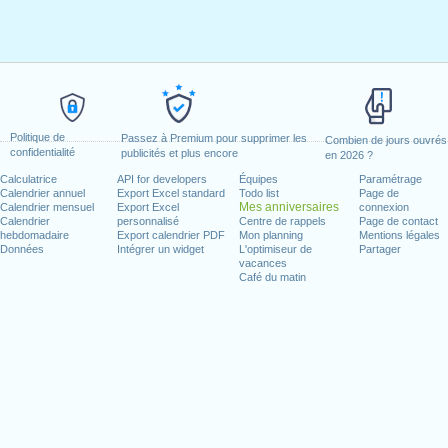
Politique de
Passez à Premium pour supprimer les
Combien de jours ouvrés
confidentialité
publicités et plus encore
en 2026 ?
Calculatrice
API for developers
Équipes
Paramétrage
Calendrier annuel
Export Excel standard
Todo list
Page de
Mes anniversaires
Calendrier mensuel
Export Excel
connexion
Calendrier
personnalisé
Centre de rappels
Page de contact
hebdomadaire
Export calendrier PDF
Mon planning
Mentions légales
Données
Intégrer un widget
L'optimiseur de
Partager
vacances
Café du matin