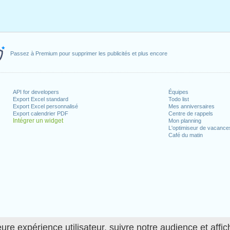
Passez à Premium pour supprimer les publicités et plus encore
API for developers
Équipes
Export Excel standard
Todo list
Export Excel personnalisé
Mes anniversaires
Export calendrier PDF
Centre de rappels
Intégrer un widget
Mon planning
L'optimiseur de vacance
Café du matin
ure expérience utilisateur, suivre notre audience et affic