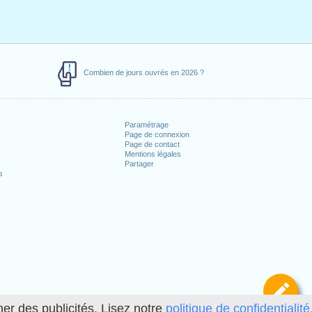
Combien de jours ouvrés en 2026 ?
Paramétrage
Page de connexion
Page de contact
Mentions légales
Partager
s
Dé
her des publicités. Lisez notre
politique de confidentialité