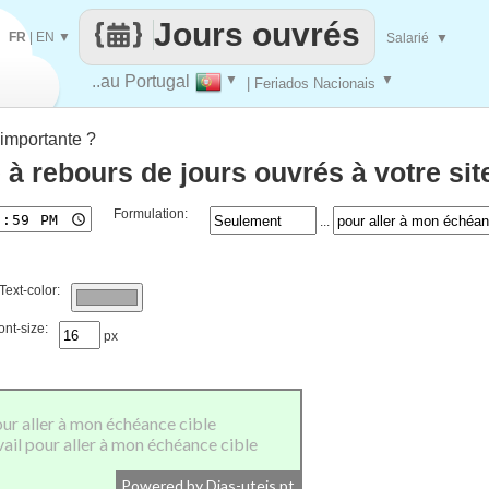
Jours ouvrés
FR
|
EN
▼
Salarié
▼
..au Portugal
▼
▼
| Feriados Nacionais
importante ?
 à rebours de jours ouvrés à votre si
Formulation:
...
Text-color:
ont-size:
px