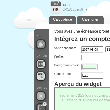
aoû
14:57
08
☕
Café du matin ▼
Calculatrice
Calendrier
Faire
Vous avez une échéance projet 
que
API
Intégrez un compte
Votre échéance:
EXPORT
Profile:
Background-color:
Google Font:
F
Aperçu du widget
OUTILS
0