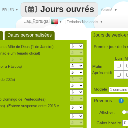
Jours ouvrés
FR
|
EN
▼
Salarié
▼
..au Portugal
▼
| Feriados Nacionais
▼
Faire
l
Dates personnalisées
Jours de week-e
que
Premier jour de la
anta Mãe de Deus (1 de Janeiro)
não é um feriado oficial)
Lun
M
Matin
ior à Páscoa)
Après-midi
r de 2025)
Modèle
 o Domingo de Pentecostes)
Revenus
?
oa). (Esteve suspenso entre 2013 e
Afficher :
Gains horaire