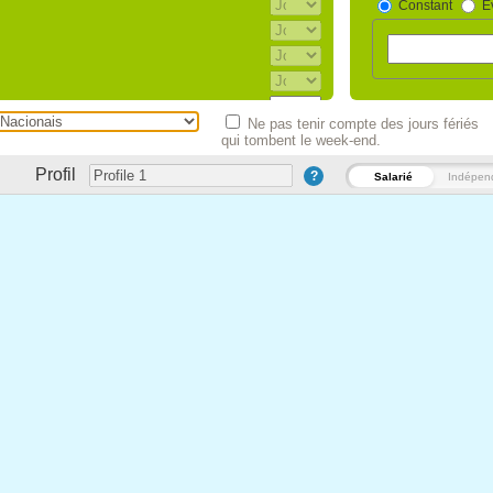
Constant
Év
Agosto)
Ne pas tenir compte des jours fériés
bro). (Esteve suspenso entre 2013 e
qui tombent le week-end.
Profil
Esteve suspenso entre 2013 e 2015)
?
Salarié
Indépen
 Dezembro). (Esteve suspenso entre
o)