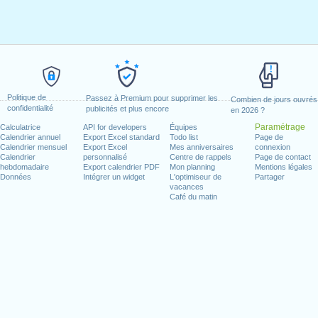
Politique de
Passez à Premium pour supprimer les
Combien de jours ouvrés
confidentialité
publicités et plus encore
en 2026 ?
Paramétrage
Calculatrice
API for developers
Équipes
Calendrier annuel
Export Excel standard
Todo list
Page de
Calendrier mensuel
Export Excel
Mes anniversaires
connexion
Calendrier
personnalisé
Centre de rappels
Page de contact
hebdomadaire
Export calendrier PDF
Mon planning
Mentions légales
Données
Intégrer un widget
L'optimiseur de
Partager
vacances
Café du matin