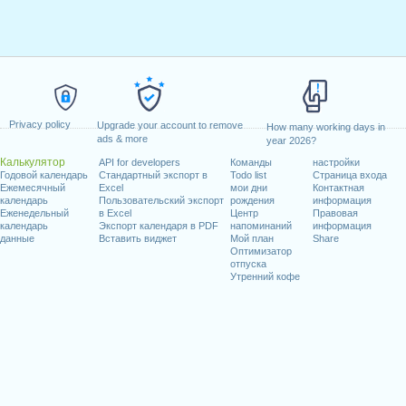
Privacy policy
Upgrade your account to remove
How many working days in
ads & more
year 2026?
Калькулятор
API for developers
Команды
настройки
Годовой календарь
Стандартный экспорт в
Todo list
Страница входа
Ежемесячный
Excel
мои дни
Контактная
календарь
Пользовательский экспорт
рождения
информация
Еженедельный
в Excel
Центр
Правовая
календарь
Экспорт календаря в PDF
напоминаний
информация
данные
Вставить виджет
Мой план
Share
Оптимизатор
отпуска
Утренний кофе