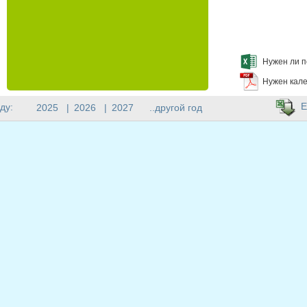
Нужен ли п
Нужен кале
E
ду:
2025
|
2026
|
2027
..другой год