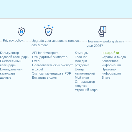
Privacy policy
Upgrade your account to remove
How many working days in
ads & more
year 2026?
настройки
Калькулятор
API for developers
Команды
Годовой календарь
Стандартный экспорт в
Todo list
Страница входа
Ежемесячный
Excel
мои дни
Контактная
календарь
Пользовательский экспорт
рождения
информация
Еженедельный
в Excel
Центр
Правовая
календарь
Экспорт календаря в PDF
напоминаний
информация
данные
Вставить виджет
Мой план
Share
Оптимизатор
отпуска
Утренний кофе