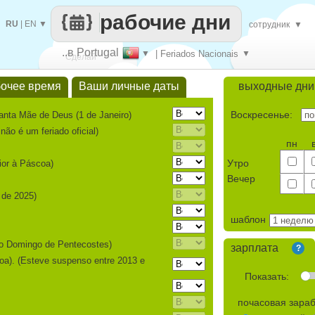
рабочие дни
RU
|
EN
▼
сотрудник
▼
..в Portugal
▼
| Feriados Nacionais
▼
Сделай
бочее время
Ваши личные даты
выходные дни
каждый
Воскресенье:
anta Mãe de Deus (1 de Janeiro)
não é um feriado oficial)
пн
Утро
ior à Páscoa)
Вечер
r de 2025)
шаблон
 o Domingo de Pentecostes)
зарплата
?
oa). (Esteve suspenso entre 2013 e
Показать:
почасовая зара