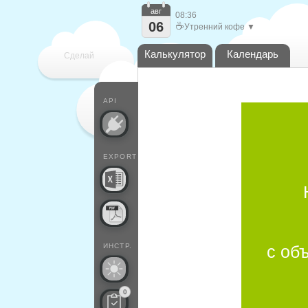
авг
08:36
06
☕
Утренний кофе ▼
Калькулятор
Календарь
Сделай
каждый
API
EXPORT
ИНСТР.
с об
0