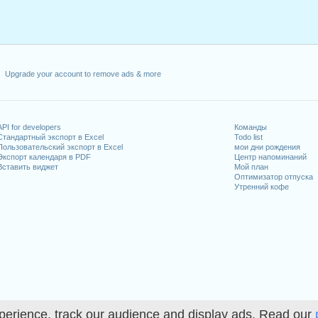
Upgrade your account to remove ads & more
API for developers
Команды
Стандартный экспорт в Excel
Todo list
Пользовательский экспорт в Excel
мои дни рождения
Экспорт календаря в PDF
Центр напоминаний
Вставить виджет
Мой план
Оптимизатор отпуска
Утренний кофе
perience, track our audience and display ads. Read our