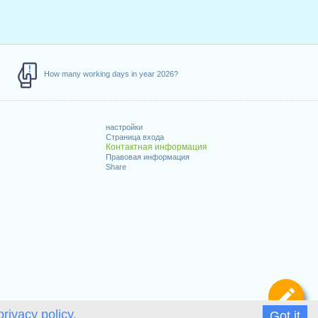
How many working days in year 2026?
настройки
Страница входа
Контактная информация
Правовая информация
Share
Оп
privacy policy.
Got it