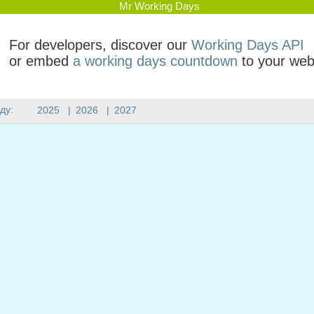
Mr Working Days
For developers, discover our
Working Days API
or embed
a working days countdown
to your web
ду:
2025
|
2026
|
2027