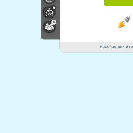
0
...
Рабочие дни в го