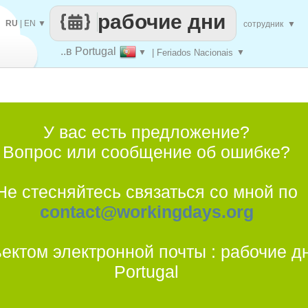
рабочие дни
RU
|
EN
▼
сотрудник
▼
..в Portugal
▼
| Feriados Nacionais
▼
У вас есть предложение?
Вопрос или сообщение об ошибке?
Не стесняйтесь связаться со мной по
contact@workingdays.org
ъектом электронной почты : рабочие д
Portugal