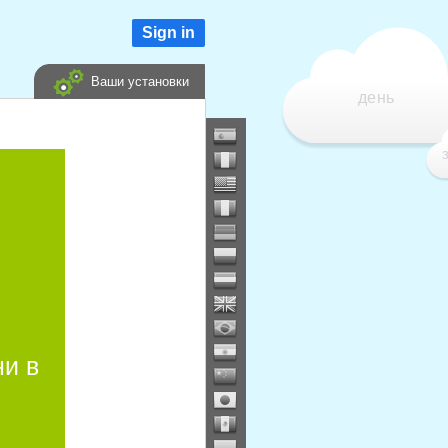
Sign in
Ваши установки
день
ни в