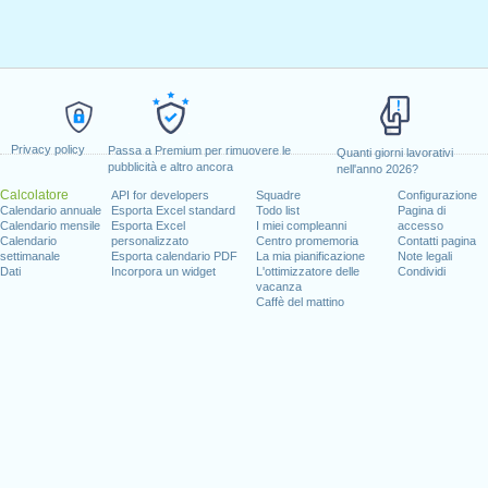
Privacy policy
Passa a Premium per rimuovere le
Quanti giorni lavorativi
pubblicità e altro ancora
nell'anno 2026?
Calcolatore
API for developers
Squadre
Configurazione
Calendario annuale
Esporta Excel standard
Todo list
Pagina di
Calendario mensile
Esporta Excel
I miei compleanni
accesso
Calendario
personalizzato
Centro promemoria
Contatti pagina
settimanale
Esporta calendario PDF
La mia pianificazione
Note legali
Dati
Incorpora un widget
L'ottimizzatore delle
Condividi
vacanza
Caffè del mattino