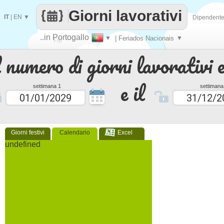
Giorni lavorativi
IT
|
EN
▼
Dipendent
..in Portogallo
▼
| Feriados Nacionais
▼
Fai
 numero di giorni lavorativi e
contare
e il
settimana 1
settimana
Giorni festivi
Calendario
Excel
undefined