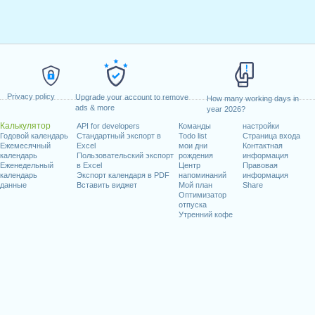
Privacy policy
Upgrade your account to remove
How many working days in
ads & more
year 2026?
Калькулятор
API for developers
Команды
настройки
Годовой календарь
Стандартный экспорт в
Todo list
Страница входа
Ежемесячный
Excel
мои дни
Контактная
календарь
Пользовательский экспорт
рождения
информация
Еженедельный
в Excel
Центр
Правовая
календарь
Экспорт календаря в PDF
напоминаний
информация
данные
Вставить виджет
Мой план
Share
Оптимизатор
отпуска
Утренний кофе