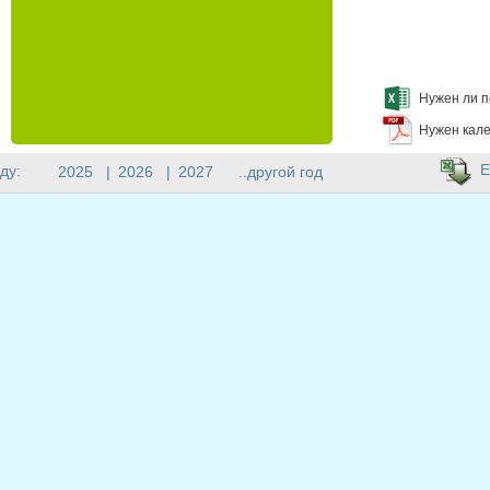
Нужен ли п
Нужен кале
E
ду:
2025
|
2026
|
2027
..другой год