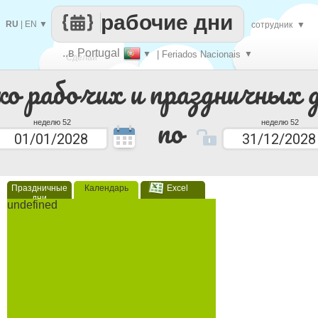
рабочие дни
RU
|
EN
▼
сотрудник
▼
..в Portugal
▼
| Feriados Nacionais
▼
Сделай
ко рабочих и праздничных 
каждый
по
неделю 52
неделю 52
Праздничные
Календарь
Excel
дни
undefined