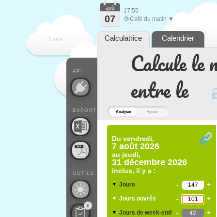
aoû
17:55
07
☕
Café du matin ▼
Calculatrice
Calendrier
Faire
Calcule le 
que
API
entre le
EXPORT
Analyser
Ajouter
Du
vendredi,
7 août 2026
au
jeudi,
31 décembre 2026
inclus, il y a :
OUTILS
-
+
Jours
▼
-
+
Jours ouvrés
▼
0
-
+
Jours de week-end
▼