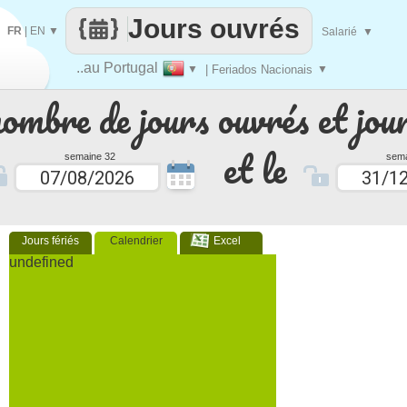
Jours ouvrés
FR
|
EN
▼
Salarié
▼
..au Portugal
▼
| Feriados Nacionais
▼
nombre de jours ouvrés et jour
et le
semaine 32
sema
Jours fériés
Calendrier
Excel
undefined