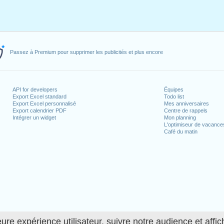
Passez à Premium pour supprimer les publicités et plus encore
API for developers
Équipes
Export Excel standard
Todo list
Export Excel personnalisé
Mes anniversaires
Export calendrier PDF
Centre de rappels
Intégrer un widget
Mon planning
L'optimiseur de vacance
Café du matin
ure expérience utilisateur, suivre notre audience et affic