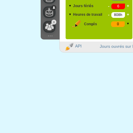
-
+
Jours fériés
▼
-
+
Heures de travail
▼
0
Congés
▼
...
API
Jours ouvrés sur 