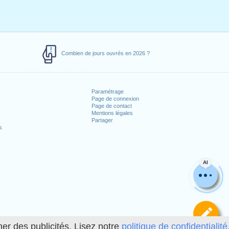
Combien de jours ouvrés en 2026 ?
Paramétrage
Page de connexion
Page de contact
Mentions légales
Partager
s
AI
Dé
her des publicités. Lisez notre
politique de confidentialité