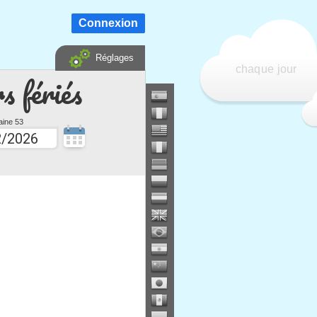
Connexion
Réglages
chaque jour
s fériés
ine 53