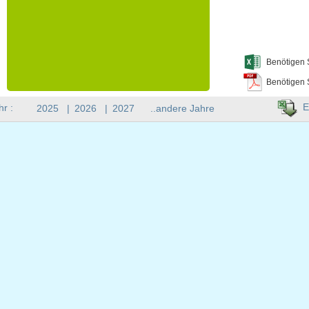
Benötigen 
Benötigen 
E
hr :
2025
|
2026
|
2027
..andere Jahre