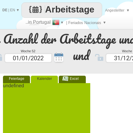
Arbeitstage
DE
|
EN
▼
Angestellter
▼
..in Portugal
▼
| Feriados Nacionais
▼
Jeden
e Anzahl der Arbeitstage un
Tag
und
Woche 52
Woche 
Feiertage
Kalender
Excel
undefined