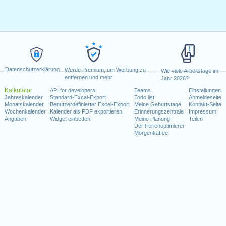
Datenschutzerklärung
Werde Premium, um Werbung zu
Wie viele Arbeitstage im
entfernen und mehr
Jahr 2026?
Kalkulator
API for developers
Teams
Einstellungen
Jahreskalender
Standard-Excel-Export
Todo list
Anmeldeseite
Monatskalender
Benutzerdefinierter Excel-Export
Meine Geburtstage
Kontakt-Seite
Wochenkalender
Kalender als PDF exportieren
Erinnerungszentrale
Impressum
Angaben
Widget einbetten
Meine Planung
Teilen
Der Ferienoptimierer
Morgenkaffee