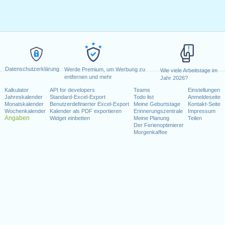
Datenschutzerklärung
Werde Premium, um Werbung zu
Wie viele Arbeitstage im
entfernen und mehr
Jahr 2026?
Kalkulator
API for developers
Teams
Einstellungen
Jahreskalender
Standard-Excel-Export
Todo list
Anmeldeseite
Monatskalender
Benutzerdefinierter Excel-Export
Meine Geburtstage
Kontakt-Seite
Wochenkalender
Kalender als PDF exportieren
Erinnerungszentrale
Impressum
Angaben
Widget einbetten
Meine Planung
Teilen
Der Ferienoptimierer
Morgenkaffee