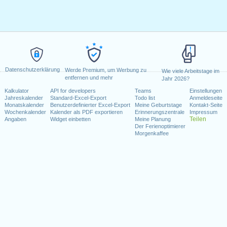
Datenschutzerklärung
Werde Premium, um Werbung zu
Wie viele Arbeitstage im
entfernen und mehr
Jahr 2026?
Kalkulator
API for developers
Teams
Einstellungen
Jahreskalender
Standard-Excel-Export
Todo list
Anmeldeseite
Monatskalender
Benutzerdefinierter Excel-Export
Meine Geburtstage
Kontakt-Seite
Wochenkalender
Kalender als PDF exportieren
Erinnerungszentrale
Impressum
Teilen
Angaben
Widget einbetten
Meine Planung
Der Ferienoptimierer
Morgenkaffee