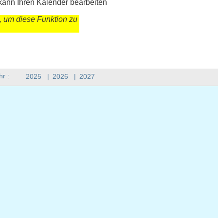
kann Ihren Kalender bearbeiten
, um diese Funktion zu
hr :
2025
|
2026
|
2027