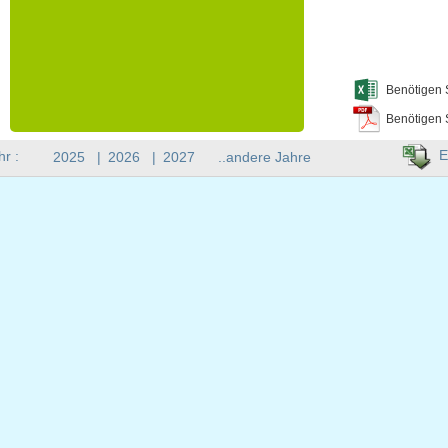
Benötigen 
Benötigen 
E
hr :
2025
|
2026
|
2027
..andere Jahre