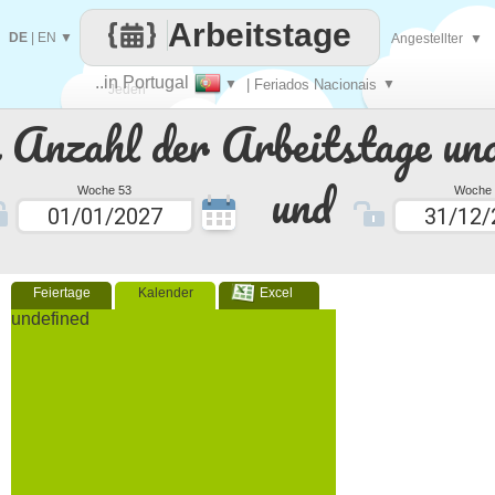
Arbeitstage
DE
|
EN
▼
Angestellter
▼
..in Portugal
▼
| Feriados Nacionais
▼
Jeden
e Anzahl der Arbeitstage un
Tag
und
Woche 53
Woche 
Feiertage
Kalender
Excel
undefined