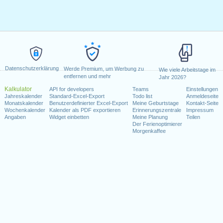
Datenschutzerklärung
Werde Premium, um Werbung zu
Wie viele Arbeitstage im
entfernen und mehr
Jahr 2026?
Kalkulator
API for developers
Teams
Einstellungen
Jahreskalender
Standard-Excel-Export
Todo list
Anmeldeseite
Monatskalender
Benutzerdefinierter Excel-Export
Meine Geburtstage
Kontakt-Seite
Wochenkalender
Kalender als PDF exportieren
Erinnerungszentrale
Impressum
Angaben
Widget einbetten
Meine Planung
Teilen
Der Ferienoptimierer
Morgenkaffee