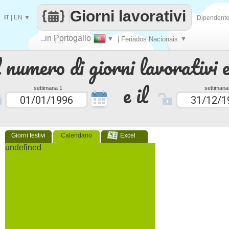
Giorni lavorativi
IT
|
EN
▼
Dipendent
..in Portogallo
▼
| Feriados Nacionais
▼
Fai
 numero di giorni lavorativi e
contare
e il
settimana 1
settimana
Giorni festivi
Calendario
Excel
undefined