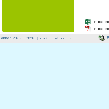
Hai bisogno 
Hai bisogno
E
n anno :
2025
|
2026
|
2027
..altro anno