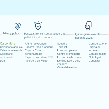
Privacy policy
Passa a Premium per rimuovere le
Quanti giorni lavorativi
pubblicità e altro ancora
nell'anno 2026?
Calcolatore
API for developers
Squadre
Configurazione
Calendario annuale
Esporta Excel standard
Todo list
Pagina di
Calendario mensile
Esporta Excel
I miei compleanni
accesso
Calendario
personalizzato
Centro promemoria
Contatti pagina
settimanale
Esporta calendario PDF
La mia pianificazione
Note legali
Dati
Incorpora un widget
L'ottimizzatore delle
Condividi
vacanza
Caffè del mattino