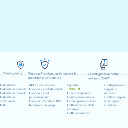
Privacy policy
Passa a Premium per rimuovere le
Quanti giorni lavorativi
pubblicità e altro ancora
nell'anno 2026?
Calcolatore
API for developers
Squadre
Configurazione
Todo list
Calendario annuale
Esporta Excel standard
Pagina di
Calendario mensile
Esporta Excel
I miei compleanni
accesso
Calendario
personalizzato
Centro promemoria
Contatti pagina
settimanale
Esporta calendario PDF
La mia pianificazione
Note legali
Dati
Incorpora un widget
L'ottimizzatore delle
Condividi
vacanza
Caffè del mattino