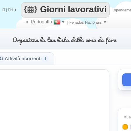
Giorni lavorativi
IT
|
EN
▼
Dipendent
..in Portogallo
▼
| Feriados Nacionais
▼
Fai
Organizza la tua lista delle cose da fare
contare
↻
Attività ricorrenti
1
#Cat