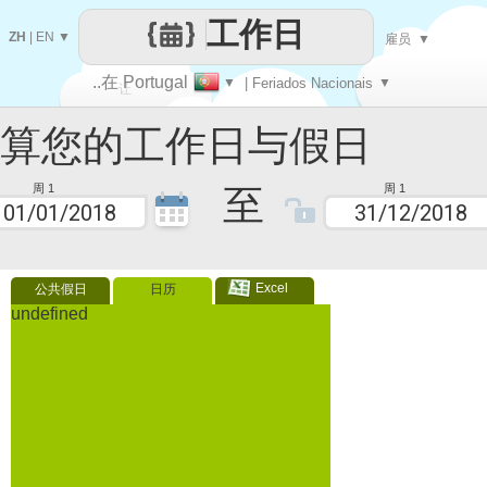
工作日
ZH
|
EN
▼
雇员
▼
..在 Portugal
▼
| Feriados Nacionais
▼
让
您的工作日与假日
每一天
至
周 1
周 1
Excel
公共假日
日历
undefined