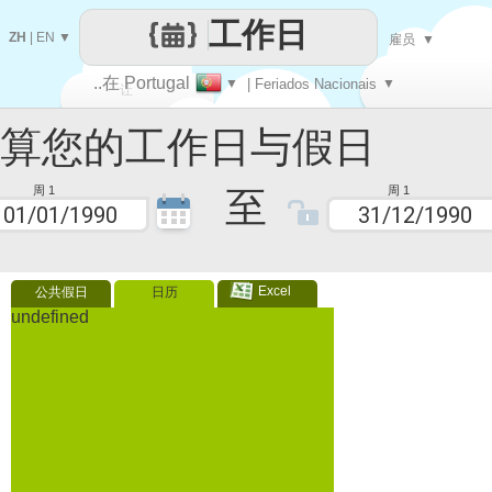
工作日
ZH
|
EN
▼
雇员
▼
..在 Portugal
▼
| Feriados Nacionais
▼
让
您的工作日与假日
每一天
至
周 1
周 1
Excel
公共假日
日历
undefined