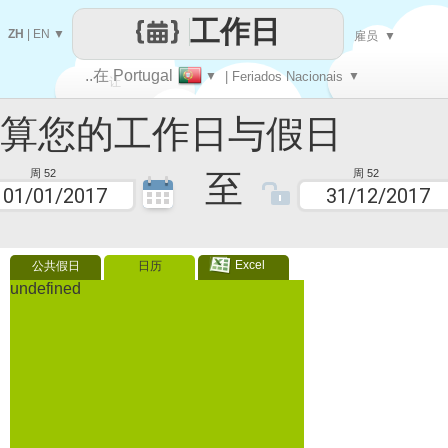
工作日
ZH
|
EN
▼
雇员
▼
..在 Portugal
▼
| Feriados Nacionais
▼
让
您的工作日与假日
每一天
至
周 52
周 52
Excel
公共假日
日历
undefined