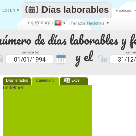
Días laborables
ES
|
EN
▼
Empleado
..en Portugal
▼
| Feriados Nacionais
▼
Haz
número de días laborables y f
que
y el
semana 52
seman
Días feriados
Calendario
Excel
undefined