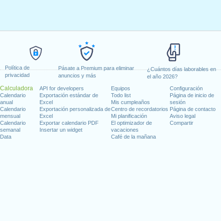
Política de
Pásate a Premium para eliminar
¿Cuántos días laborables en
privacidad
anuncios y más
el año 2026?
Calculadora
API for developers
Equipos
Configuración
Calendario
Exportación estándar de
Todo list
Página de inicio de
anual
Excel
Mis cumpleaños
sesión
Calendario
Exportación personalizada de
Centro de recordatorios
Página de contacto
mensual
Excel
Mi planificación
Aviso legal
Calendario
Exportar calendario PDF
El optimizador de
Compartir
semanal
Insertar un widget
vacaciones
Data
Café de la mañana