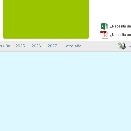
¿Necesita un
¿Necesita un
E
n año :
2025
|
2026
|
2027
..otro año