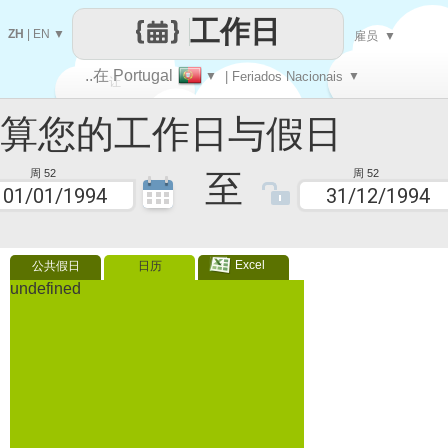
工作日
ZH
|
EN
▼
雇员
▼
..在 Portugal
▼
| Feriados Nacionais
▼
让
您的工作日与假日
每一天
至
周 52
周 52
Excel
公共假日
日历
undefined