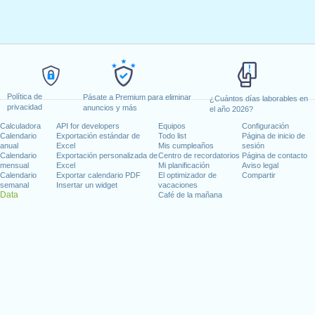
Política de
Pásate a Premium para eliminar
¿Cuántos días laborables en
privacidad
anuncios y más
el año 2026?
Calculadora
API for developers
Equipos
Configuración
Calendario
Exportación estándar de
Todo list
Página de inicio de
anual
Excel
Mis cumpleaños
sesión
Calendario
Exportación personalizada de
Centro de recordatorios
Página de contacto
mensual
Excel
Mi planificación
Aviso legal
Calendario
Exportar calendario PDF
El optimizador de
Compartir
semanal
Insertar un widget
vacaciones
Data
Café de la mañana