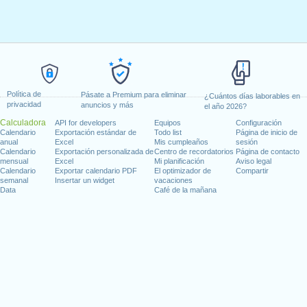
Política de
Pásate a Premium para eliminar
¿Cuántos días laborables en
privacidad
anuncios y más
el año 2026?
Calculadora
API for developers
Equipos
Configuración
Calendario
Exportación estándar de
Todo list
Página de inicio de
anual
Excel
Mis cumpleaños
sesión
Calendario
Exportación personalizada de
Centro de recordatorios
Página de contacto
mensual
Excel
Mi planificación
Aviso legal
Calendario
Exportar calendario PDF
El optimizador de
Compartir
semanal
Insertar un widget
vacaciones
Data
Café de la mañana