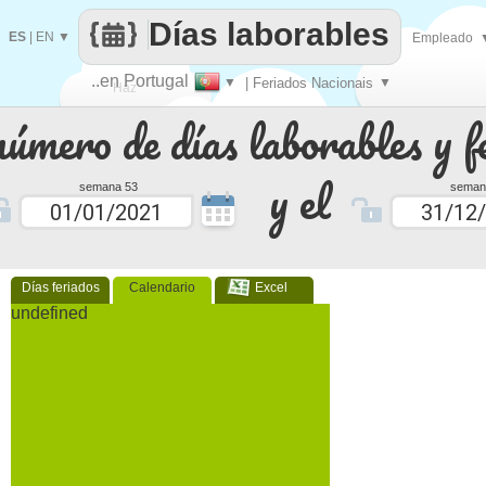
Días laborables
ES
|
EN
▼
Empleado
..en Portugal
▼
| Feriados Nacionais
▼
Haz
número de días laborables y f
que
y el
semana 53
seman
Días feriados
Calendario
Excel
undefined