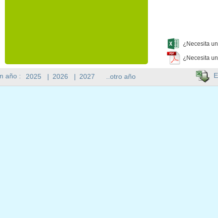
¿Necesita un
¿Necesita un
E
n año :
2025
|
2026
|
2027
..otro año