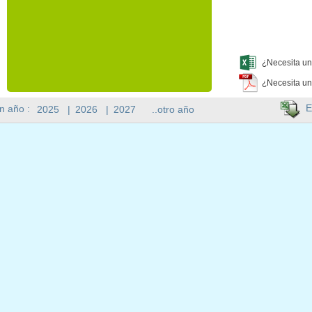
¿Necesita un
¿Necesita un
E
n año :
2025
|
2026
|
2027
..otro año