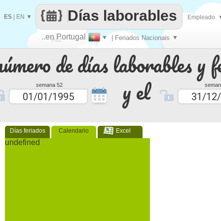
Días laborables
ES
|
EN
▼
Empleado
..en Portugal
▼
| Feriados Nacionais
▼
Haz
número de días laborables y f
que
y el
semana 52
seman
Días feriados
Calendario
Excel
undefined