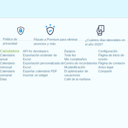
Política de
Pásate a Premium para eliminar
¿Cuántos días laborables en
privacidad
anuncios y más
el año 2026?
Calculadora
API for developers
Equipos
Configuración
Calendario
Exportación estándar de
Todo list
Página de inicio de
anual
Excel
Mis cumpleaños
sesión
Calendario
Exportación personalizada de
Centro de recordatorios
Página de contacto
mensual
Excel
Mi planificación
Aviso legal
Calendario
Exportar calendario PDF
El optimizador de
Compartir
semanal
Insertar un widget
vacaciones
Data
Café de la mañana