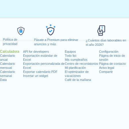
Política de
Pásate a Premium para eliminar
¿Cuántos días laborables en
privacidad
anuncios y más
el año 2026?
Calculadora
API for developers
Equipos
Configuración
Calendario
Exportación estándar de
Todo list
Página de inicio de
anual
Excel
Mis cumpleaños
sesión
Calendario
Exportación personalizada de
Centro de recordatorios
Página de contacto
mensual
Excel
Mi planificación
Aviso legal
Calendario
Exportar calendario PDF
El optimizador de
Compartir
semanal
Insertar un widget
vacaciones
Data
Café de la mañana