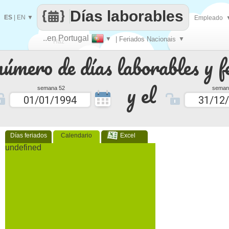
Días laborables
ES
|
EN
▼
Empleado
..en Portugal
▼
| Feriados Nacionais
▼
Haz
número de días laborables y f
que
y el
semana 52
seman
Días feriados
Calendario
Excel
undefined