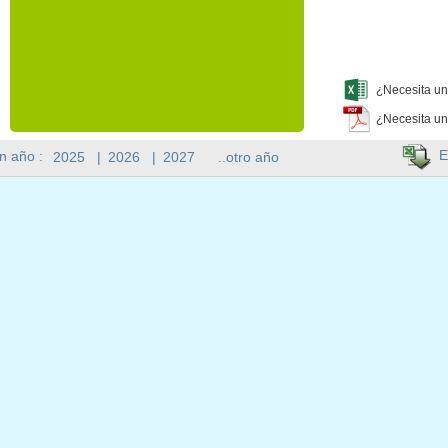
¿Necesita un
¿Necesita un
E
n año :
2025
|
2026
|
2027
..otro año