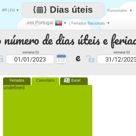
Dias úteis
PT
|
EN
▼
Funcionário
▼
..em Portugal
▼
| Feriados Nacionais
▼
Faça
 número de dias úteis e feria
cada
e
semana 52
semana 52
Feriados
Calendário
Excel
undefined