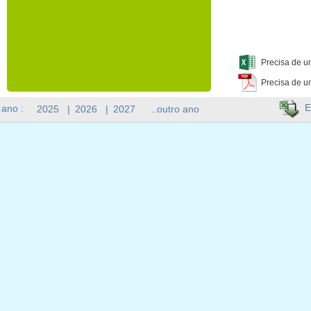
Precisa de u
Precisa de u
E
 ano :
2025
|
2026
|
2027
..outro ano