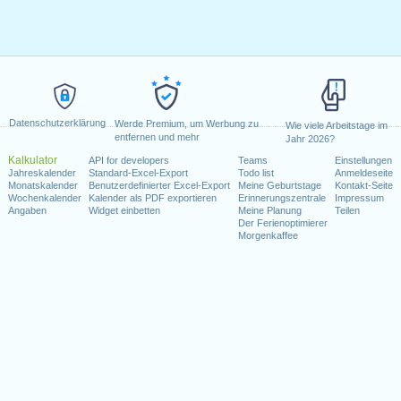
Datenschutzerklärung
Werde Premium, um Werbung zu
Wie viele Arbeitstage im
entfernen und mehr
Jahr 2026?
Kalkulator
API for developers
Teams
Einstellungen
Jahreskalender
Standard-Excel-Export
Todo list
Anmeldeseite
Monatskalender
Benutzerdefinierter Excel-Export
Meine Geburtstage
Kontakt-Seite
Wochenkalender
Kalender als PDF exportieren
Erinnerungszentrale
Impressum
Angaben
Widget einbetten
Meine Planung
Teilen
Der Ferienoptimierer
Morgenkaffee