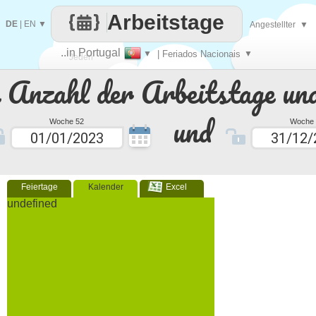
Arbeitstage
DE
|
EN
▼
Angestellter
▼
..in Portugal
▼
| Feriados Nacionais
▼
Jeden
e Anzahl der Arbeitstage un
Tag
und
Woche 52
Woche 
Feiertage
Kalender
Excel
undefined