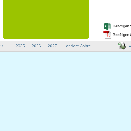
Benötigen 
Benötigen 
E
hr :
2025
|
2026
|
2027
..andere Jahre