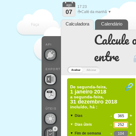
ago
17:23
07
☕
Café da manhã ▼
Calculadora
Calendário
Faça
Calcule o
cada
API
entre
EXPORT
Analisar
Adicionar
De
segunda-feira,
1 janeiro 2018
a
segunda-feira,
31 dezembro 2018
incluído, há :
ÚTEIS
-
+
Dias
▼
-
+
Dias úteis
▼
0
-
+
Fim de semana
▼