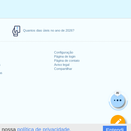
Quantos dias úteis no ano de 2026?
Configuração
Página de login
Página de contato
s
Aviso legal
Compartilhar
as
AI
De
 a nossa
política de privacidade.
Entendi