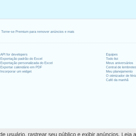
Torne-se Premium para remover anúncios e mais
API for developers
Equipes
Exportação padrão do Excel
Todo list
Exportação personalizada do Excel
Meus aniversários
Exportar calendário em PDF
Central de lembrete
Incorporar um widget
Meu planejamento
O otimizador de féri
Café da manhã
 usuário, rastrear seu público e exibir anúncios. Leia