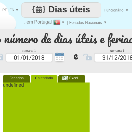
Dias úteis
PT
|
EN
▼
Funcionário
▼
..em Portugal
▼
| Feriados Nacionais
▼
 número de dias úteis e feria
e
semana 1
semana 1
Feriados
Calendário
Excel
undefined