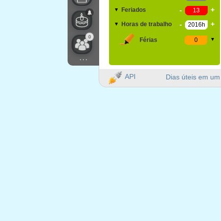
-
+
Feriados
▼
-
+
Horas de trabalho
▼
0
Férias
▼
...
API
Dias úteis em um