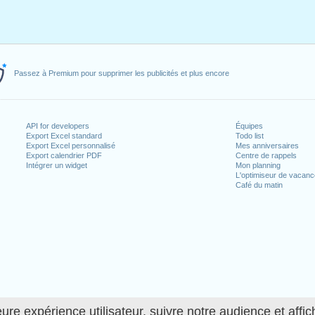
Passez à Premium pour supprimer les publicités et plus encore
API for developers
Équipes
Export Excel standard
Todo list
Export Excel personnalisé
Mes anniversaires
Export calendrier PDF
Centre de rappels
Intégrer un widget
Mon planning
L'optimiseur de vacan
Café du matin
ure expérience utilisateur, suivre notre audience et affic