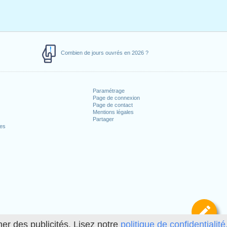
Combien de jours ouvrés en 2026 ?
Paramétrage
Page de connexion
Page de contact
Mentions légales
Partager
ces
Dé
her des publicités. Lisez notre
politique de confidentialité