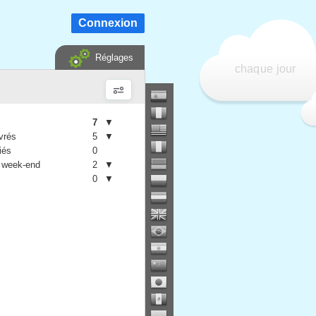
Connexion
Réglages
chaque jour
7
▼
vrés
5
▼
iés
0
 week-end
2
▼
0
▼