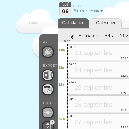
aoû
05:06
06
☕
Café du matin ▼
Calculatrice
Calendrier
Faire
Semaine
▼
que
8:00
API
08:00
Lun
23 septembre
12:00
08:00
EXPORT
Mar
24 septembre
12:00
08:00
Mer
25 septembre
12:00
08:00
Jeu
26 septembre
OUTILS
12:00
08:00
Ven
27 septembre
0
12:00