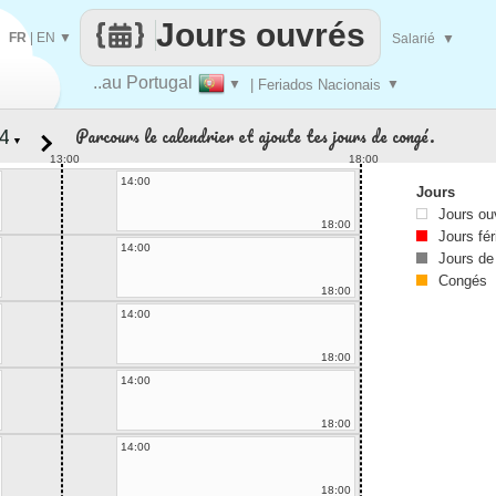
Jours ouvrés
FR
|
EN
▼
Salarié
▼
..au Portugal
▼
| Feriados Nacionais
▼
Parcours le calendrier et ajoute tes jours de congé.
▼
13:00
18:00
14:00
Jours
Jours ou
18:00
Jours fér
14:00
Jours de
Congés
18:00
14:00
18:00
14:00
18:00
14:00
18:00