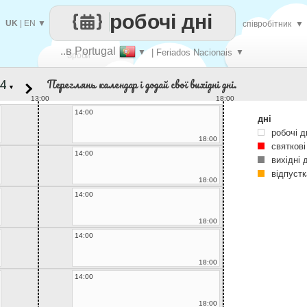
робочі дні
UK
|
EN
▼
співробітник
▼
..в Portugal
▼
| Feriados Nacionais
▼
Зроби
Переглянь календар і додай свої вихідні дні.
▼
кожен
13:00
18:00
14:00
дні
робочі д
18:00
святкові
14:00
вихідні 
відпустк
18:00
14:00
18:00
14:00
18:00
14:00
18:00