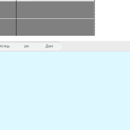
місяць
рік
Дані