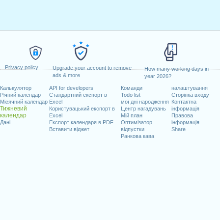
Privacy policy
Upgrade your account to remove
How many working days in
ads & more
year 2026?
Калькулятор
API for developers
Команди
налаштування
Річний календар
Стандартний експорт в
Todo list
Сторінка входу
Місячний календар
Excel
мої дні народження
Контактна
Тижневий
Користувацький експорт в
Центр нагадувань
інформація
календар
Excel
Мій план
Правова
Дані
Експорт календаря в PDF
Оптимізатор
інформація
Вставити віджет
відпустки
Share
Ранкова кава