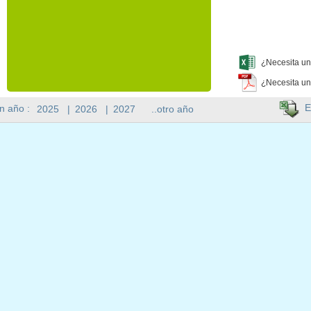
¿Necesita un
¿Necesita un
E
n año :
2025
|
2026
|
2027
..otro año