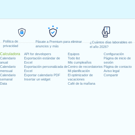
Política de
Pásate a Premium para eliminar
¿Cuántos días laborables en
privacidad
anuncios y más
el año 2026?
Calculadora
API for developers
Equipos
Configuración
Calendario
Exportación estándar de
Todo list
Página de inicio de
anual
Excel
Mis cumpleaños
sesión
Calendario
Exportación personalizada de
Centro de recordatorios
Página de contacto
mensual
Excel
Mi planificación
Aviso legal
Calendario
Exportar calendario PDF
El optimizador de
Compartir
semanal
Insertar un widget
vacaciones
Data
Café de la mañana