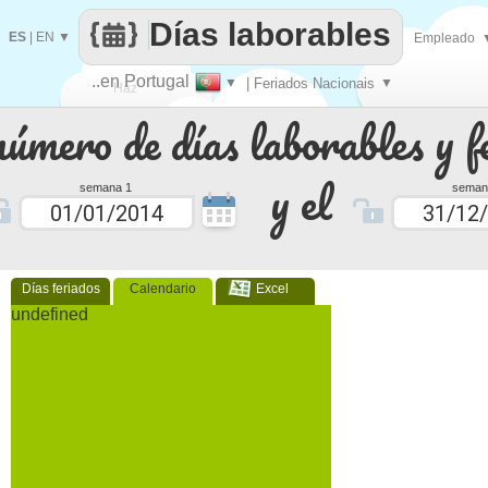
Días laborables
ES
|
EN
▼
Empleado
..en Portugal
▼
| Feriados Nacionais
▼
Haz
número de días laborables y f
que
y el
semana 1
seman
Días feriados
Calendario
Excel
undefined