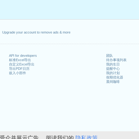
Upgrade your account to remove ads & more
API for developers
团队
标准Excel导出
待办事项列表
自定义Excel导出
我的生日
导出PDF日历
提醒中心
嵌入小部件
我的计划
假期优化器
晨间咖啡
的受众并展示广告。 阅读我们的
隐私政策。