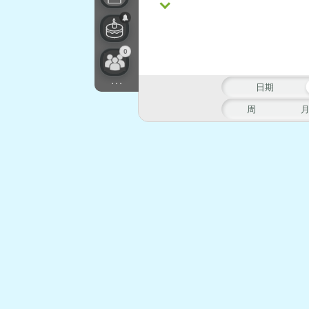
0
...
日期
周