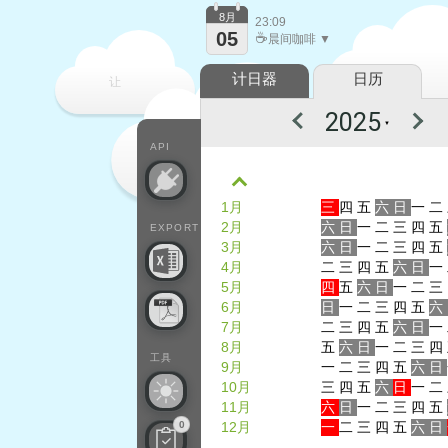
8月
23:09
05
☕
晨间咖啡 ▼
计日器
日历
让
▼
每一天
API
1月
三
四
五
六
日
一
二
2月
六
日
一
二
三
四
五
EXPORT
3月
六
日
一
二
三
四
五
4月
二
三
四
五
六
日
一
5月
四
五
六
日
一
二
三
6月
日
一
二
三
四
五
六
7月
二
三
四
五
六
日
一
8月
五
六
日
一
二
三
四
工具
9月
一
二
三
四
五
六
日
10月
三
四
五
六
日
一
二
11月
六
日
一
二
三
四
五
0
12月
一
二
三
四
五
六
日