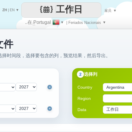
工作日
ZH
|
EN
▼
雇员
▼
..在 Portugal
▼
| Feriados Nacionais
▼
让
文件
每一天
文件：选择时间段，选择要包含的列，预览结果，然后导出。
选择列
2
Country
+
Region
+
Data