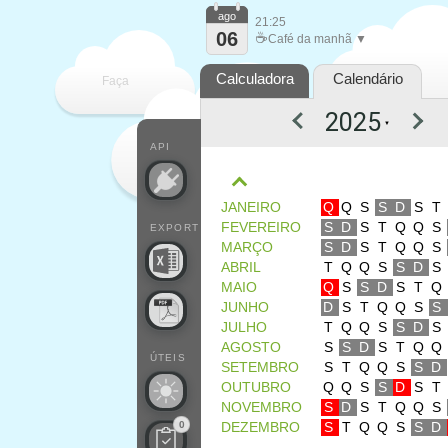
ago
21:25
06
☕
Café da manhã ▼
Calculadora
Calendário
Faça
▼
cada
API
JANEIRO
Q
Q
S
S
D
S
T
FEVEREIRO
S
D
S
T
Q
Q
S
EXPORT
MARÇO
S
D
S
T
Q
Q
S
ABRIL
T
Q
Q
S
S
D
S
MAIO
Q
S
S
D
S
T
Q
JUNHO
D
S
T
Q
Q
S
S
JULHO
T
Q
Q
S
S
D
S
AGOSTO
S
S
D
S
T
Q
Q
ÚTEIS
SETEMBRO
S
T
Q
Q
S
S
D
OUTUBRO
Q
Q
S
S
D
S
T
NOVEMBRO
S
D
S
T
Q
Q
S
0
DEZEMBRO
S
T
Q
Q
S
S
D