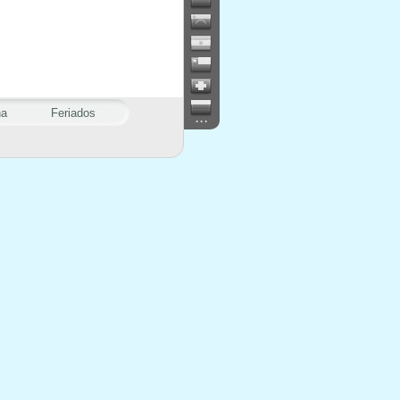
na
Feriados
...