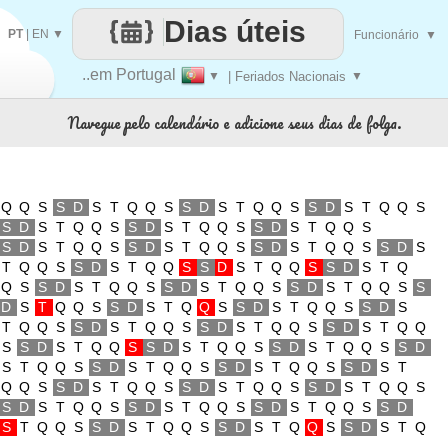
Dias úteis
PT
|
EN
▼
Funcionário
▼
..em Portugal
▼
| Feriados Nacionais
▼
Navegue pelo calendário e adicione seus dias de folga.
Q
Q
S
S
D
S
T
Q
Q
S
S
D
S
T
Q
Q
S
S
D
S
T
Q
Q
S
S
D
S
T
Q
Q
S
S
D
S
T
Q
Q
S
S
D
S
T
Q
Q
S
S
D
S
T
Q
Q
S
S
D
S
T
Q
Q
S
S
D
S
T
Q
Q
S
S
D
S
T
Q
Q
S
S
D
S
T
Q
Q
S
S
D
S
T
Q
Q
S
S
D
S
T
Q
Q
S
S
D
S
T
Q
Q
S
S
D
S
T
Q
Q
S
S
D
S
T
Q
Q
S
S
D
S
T
Q
Q
S
S
D
S
T
Q
Q
S
S
D
S
T
Q
Q
S
S
D
S
T
Q
Q
S
S
D
S
T
Q
Q
S
S
D
S
T
Q
Q
S
S
D
S
T
Q
Q
S
S
D
S
T
Q
Q
S
S
D
S
T
Q
Q
S
S
D
S
T
Q
Q
S
S
D
S
T
Q
Q
S
S
D
S
T
Q
Q
S
S
D
S
T
Q
Q
S
S
D
S
T
Q
Q
S
S
D
S
T
Q
Q
S
S
D
S
T
Q
Q
S
S
D
S
T
Q
Q
S
S
D
S
T
Q
Q
S
S
D
S
T
Q
Q
S
S
D
S
T
Q
Q
S
S
D
S
T
Q
Q
S
S
D
S
T
Q
Q
S
S
D
S
T
Q
Q
S
S
D
S
T
Q