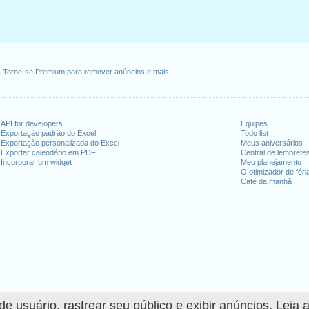
Torne-se Premium para remover anúncios e mais
API for developers
Equipes
Exportação padrão do Excel
Todo list
Exportação personalizada do Excel
Meus aniversários
Exportar calendário em PDF
Central de lembrete
Incorporar um widget
Meu planejamento
O otimizador de féri
Café da manhã
 usuário, rastrear seu público e exibir anúncios. Leia