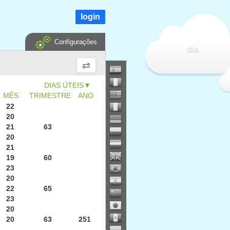
login
Configurações
dia
▼
MÊS
TRIMESTRE
ANO
22
20
21
63
20
21
19
60
23
20
22
65
23
20
20
63
251