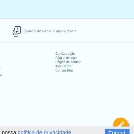
Quantos dias úteis no ano de 2026?
Configuração
Página de login
Página de contato
s
Aviso legal
Compartilhar
as
De
 a nossa
política de privacidade.
Entendi