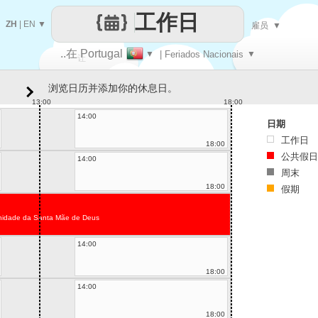
工作日
ZH
|
EN
▼
雇员
▼
..在 Portugal
▼
| Feriados Nacionais
▼
让
浏览日历并添加你的休息日。
每一天
13:00
18:00
14:00
日期
工作日
18:00
公共假日
14:00
周末
18:00
假期
nidade da Santa Mãe de Deus
14:00
18:00
14:00
18:00