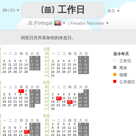
工作日
ZH
|
EN
▼
雇员
▼
..在 Portugal
▼
| Feriados Nacionais
▼
让
浏览日历并添加你的休息日。
每一天
月
3月
在今年天
一
二
三
四
五
六
日
周
一
二
三
四
五
六
日
1
2
09
1
2
工作日
3
4
5
6
7
8
9
10
3
4
5
6
7
8
9
10
11
12
13
14
15
16
11
10
11
12
13
14
15
16
周末
17
18
19
20
21
22
23
12
17
18
19
20
21
22
23
24
25
26
27
28
13
24
25
26
27
28
29
30
假期
14
31
公共假日
月
6月
一
二
三
四
五
六
日
周
一
二
三
四
五
六
日
1
2
3
4
22
1
5
6
7
8
9
10
11
23
2
3
4
5
6
7
8
12
13
14
15
16
17
18
24
9
10
11
12
13
14
15
19
20
21
22
23
24
25
25
16
17
18
19
20
21
22
26
27
28
29
30
31
26
23
24
25
26
27
28
29
27
30
月
9月
一
二
三
四
五
六
日
周
一
二
三
四
五
六
日
1
2
3
36
1
2
3
4
5
6
7
4
5
6
7
8
9
10
37
8
9
10
11
12
13
14
11
12
13
14
15
16
17
38
15
16
17
18
19
20
21
18
19
20
21
22
23
24
39
22
23
24
25
26
27
28