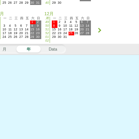
25
26
27
28
29
30
31
40
29
30
1月
12月
一
二
三
四
五
六
日
周
一
二
三
四
五
六
日
1
2
49
1
2
3
4
5
6
7
3
4
5
6
7
8
9
50
8
9
10
11
12
13
14
10
11
12
13
14
15
16
51
15
16
17
18
19
20
21
17
18
19
20
21
22
23
52
22
23
24
25
26
27
28
24
25
26
27
28
29
30
01
29
30
31
02
月
年
Data