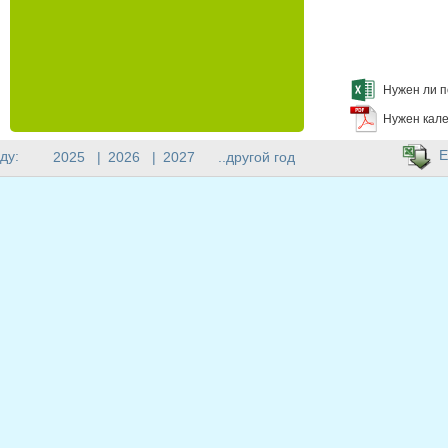
Нужен ли п
Нужен кале
E
ду:
2025
|
2026
|
2027
..другой год