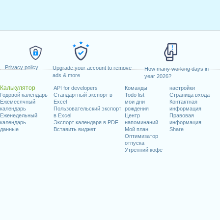
Privacy policy
Upgrade your account to remove
How many working days in
ads & more
year 2026?
Калькулятор
API for developers
Команды
настройки
Годовой календарь
Стандартный экспорт в
Todo list
Страница входа
Ежемесячный
Excel
мои дни
Контактная
календарь
Пользовательский экспорт
рождения
информация
Еженедельный
в Excel
Центр
Правовая
календарь
Экспорт календаря в PDF
напоминаний
информация
данные
Вставить виджет
Мой план
Share
Оптимизатор
отпуска
Утренний кофе