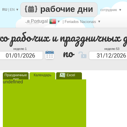
рабочие дни
RU
|
EN
▼
сотрудник
▼
..в Portugal
▼
| Feriados Nacionais
▼
Сделай
ко рабочих и праздничных 
каждый
по
неделю 1
неделю 53
Праздничные
Календарь
Excel
дни
undefined