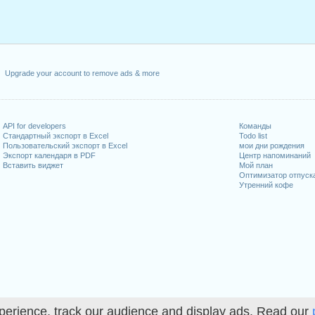
Upgrade your account to remove ads & more
API for developers
Команды
Стандартный экспорт в Excel
Todo list
Пользовательский экспорт в Excel
мои дни рождения
Экспорт календаря в PDF
Центр напоминаний
Вставить виджет
Мой план
Оптимизатор отпуск
Утренний кофе
perience, track our audience and display ads. Read our