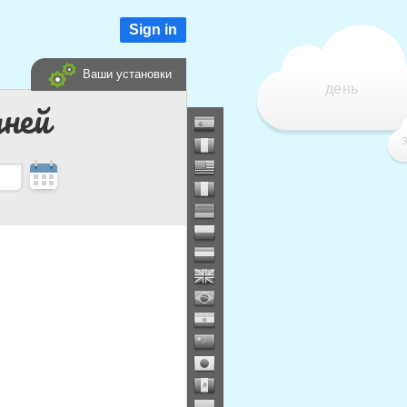
Sign in
Ваши установки
день
дней