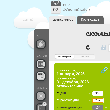
авг
13:50
07
☕
Утренний кофе ▼
Калькулятор
Календарь
Сделай
сколь
каждый
API
c
EXPORT
Анализировать
Добавить
с четверга,
1 января, 2026
по
четверг,
31 декабря, 2026
включительно:
ИНСТР.
-
+
дни
▼
-
+
рабочие дни
▼
0
-
+
выходные дни
▼