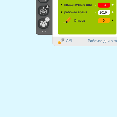
-
+
праздничные дни
▼
-
+
рабочее время
▼
0
Отпуск
▼
...
API
Рабочие дни в го