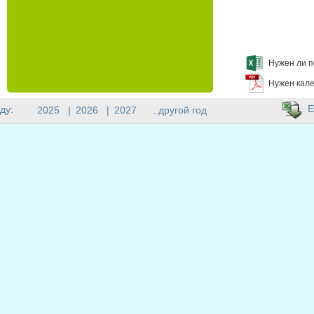
Нужен ли п
Нужен кале
E
ду:
2025
|
2026
|
2027
..другой год