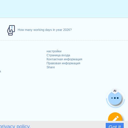
How many working days in year 2026?
настройки
Страница входа
Контактная информация
Правовая информация
Share
а
AI
Оп
privacy policy.
Got it