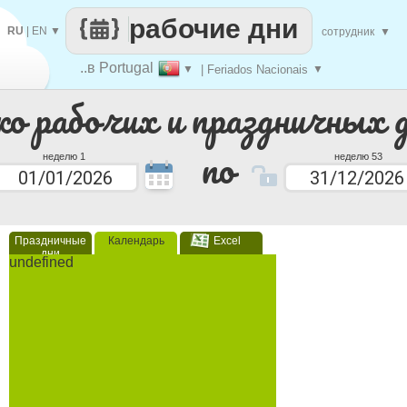
рабочие дни
RU
|
EN
▼
сотрудник
▼
..в Portugal
▼
| Feriados Nacionais
▼
ко рабочих и праздничных 
по
неделю 1
неделю 53
Праздничные
Календарь
Excel
дни
undefined