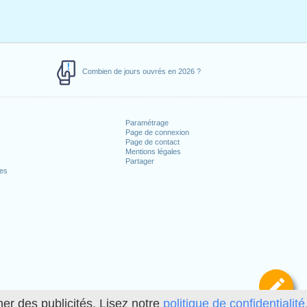
Combien de jours ouvrés en 2026 ?
Paramétrage
Page de connexion
Page de contact
Mentions légales
Partager
ces
Dé
her des publicités. Lisez notre
politique de confidentialité