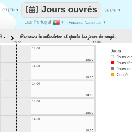
Jours ouvrés
FR
|
EN
▼
Salarié
▼
..au Portugal
▼
| Feriados Nacionais
▼
Parcours le calendrier et ajoute tes jours de congé.
▼
13:00
18:00
14:00
Jours
Jours ou
18:00
Jours fér
14:00
Jours de
Congés
18:00
14:00
18:00
14:00
18:00
14:00
18:00