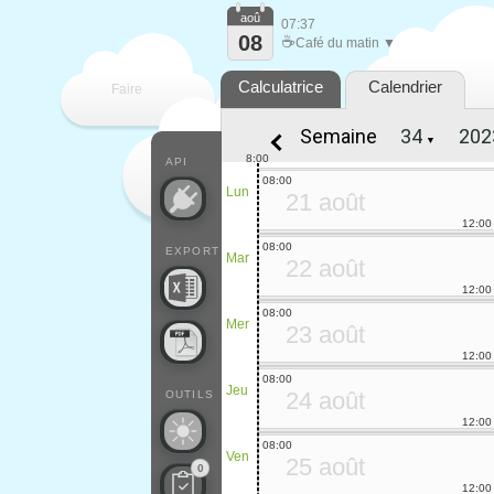
aoû
07:37
08
☕
Café du matin ▼
Calculatrice
Calendrier
Faire
Semaine
▼
que
8:00
API
08:00
Lun
21 août
12:00
08:00
EXPORT
Mar
22 août
12:00
08:00
Mer
23 août
12:00
08:00
Jeu
24 août
OUTILS
12:00
08:00
Ven
25 août
0
12:00