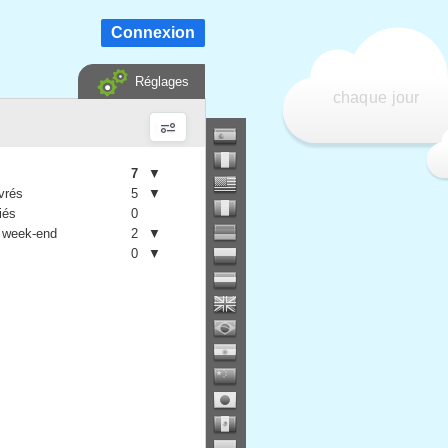
Connexion
Réglages
chaque jour
7
▼
vrés
5
▼
iés
0
 week-end
2
▼
0
▼