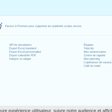
Passez à Premium pour supprimer les publicités et plus encore
API for developers
Équipes
Export Excel standard
Todo list
Export Excel personnalisé
Mes anniversaires
Export calendrier PDF
Centre de rappels
Intégrer un widget
Mon planning
L'optimiseur de vacan
Café du matin
ure expérience utilisateur, suivre notre audience et affic