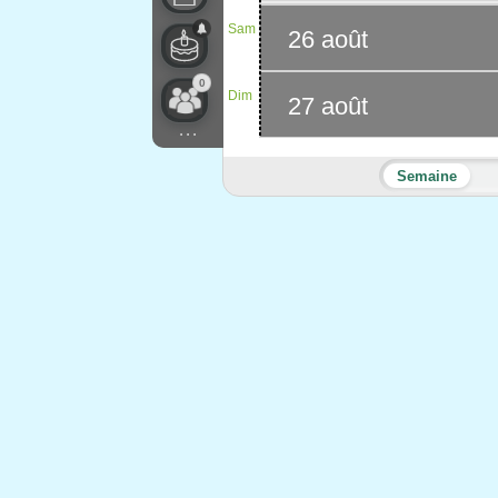
Sam
26 août
0
Dim
27 août
...
Semaine