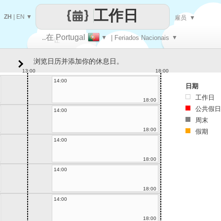
工作日
ZH
|
EN
▼
雇员
▼
..在 Portugal
▼
| Feriados Nacionais
▼
让
浏览日历并添加你的休息日。
每一天
13:00
18:00
14:00
日期
工作日
18:00
公共假日
14:00
周末
18:00
假期
14:00
18:00
14:00
18:00
14:00
18:00