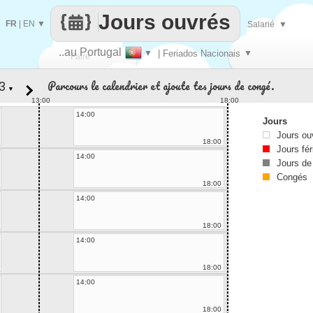
Jours ouvrés
FR
|
EN
▼
Salarié
▼
..au Portugal
▼
| Feriados Nacionais
▼
Faire
Parcours le calendrier et ajoute tes jours de congé.
▼
que
13:00
18:00
14:00
Jours
Jours ou
18:00
Jours fér
14:00
Jours de
Congés
18:00
14:00
18:00
14:00
18:00
14:00
18:00