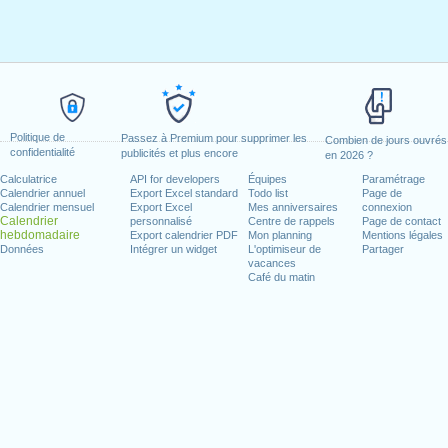
Politique de
Passez à Premium pour supprimer les
Combien de jours ouvrés
confidentialité
publicités et plus encore
en 2026 ?
Calculatrice
API for developers
Équipes
Paramétrage
Calendrier annuel
Export Excel standard
Todo list
Page de
Calendrier mensuel
Export Excel
Mes anniversaires
connexion
Calendrier
personnalisé
Centre de rappels
Page de contact
hebdomadaire
Export calendrier PDF
Mon planning
Mentions légales
Données
Intégrer un widget
L'optimiseur de
Partager
vacances
Café du matin