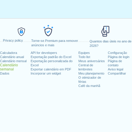
Privacy policy
Torne-se Premium para remover
Quantos dias úteis no ano de
anúncios e mais
2026?
Calculadora
API for developers
Equipes
Configuração
Calendário anual
Exportação padrão do Excel
Todo list
Página de login
Calendário mensal
Exportação personalizada do
Meus aniversários
Página de
Calendário
Excel
Central de
contato
semanal
Exportar calendário em PDF
lembretes
Aviso legal
Dados
Incorporar um widget
Meu planejamento
Compartilhar
O otimizador de
férias
Café da manhã