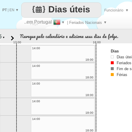
Dias úteis
PT
|
EN
▼
Funcionário
▼
..em Portugal
▼
| Feriados Nacionais
▼
Faça
Navegue pelo calendário e adicione seus dias de folga.
▼
cada
13:00
18:00
14:00
Dias
Dias úte
18:00
Feriados
14:00
Fim de 
Férias
18:00
14:00
18:00
14:00
18:00
14:00
18:00